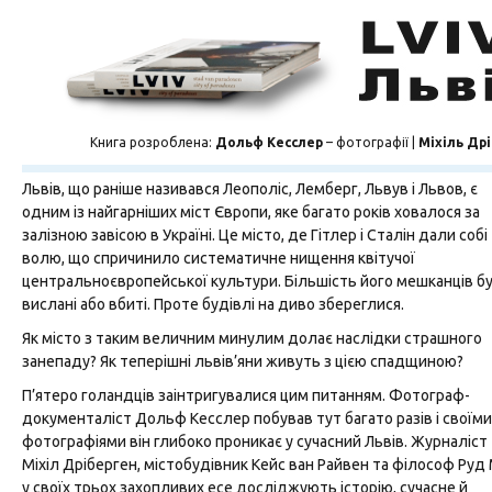
Книга розроблена:
Дольф Кесслер
– фотографії |
Міхіль Др
Львів, що раніше називався Леополіс, Лемберг, Львув і Львов, є
одним із найгарніших міст Європи, яке багато років ховалося за
залізною завісою в Україні. Це місто, де Гітлер і Сталін дали собі
волю, що спричинило систематичне нищення квітучої
центральноєвропейської культури. Більшість його мешканців б
вислані або вбиті. Проте будівлі на диво збереглися.
Як місто з таким величним минулим долає наслідки страшного
занепаду? Як теперішні львів’яни живуть з цією спадщиною?
П’ятеро голандців заінтригувалися цим питанням. Фотограф-
документаліст Дольф Кесcлер побував тут багато разів і своїми
фотографіями він глибоко проникає у сучасний Львів. Журналіст
Міхіл Дріберген, містобудівник Кейс ван Райвен та філософ Руд
у своїх трьох захопливих есе досліджують історію, сучасне й