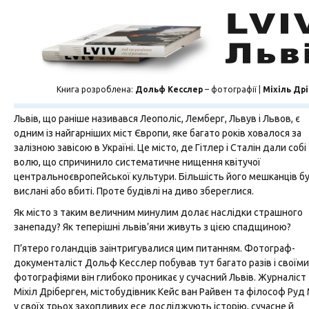
Книга розроблена:
Дольф Кесслер
– фотографії |
Міхіль Др
Львів, що раніше називався Леополіс, Лемберг, Львув і Львов, є
одним із найгарніших міст Європи, яке багато років ховалося за
залізною завісою в Україні. Це місто, де Гітлер і Сталін дали собі
волю, що спричинило систематичне нищення квітучої
центральноєвропейської культури. Більшість його мешканців б
вислані або вбиті. Проте будівлі на диво збереглися.
Як місто з таким величним минулим долає наслідки страшного
занепаду? Як теперішні львів’яни живуть з цією спадщиною?
П’ятеро голандців заінтригувалися цим питанням. Фотограф-
документаліст Дольф Кесcлер побував тут багато разів і своїми
фотографіями він глибоко проникає у сучасний Львів. Журналіст
Міхіл Дріберген, містобудівник Кейс ван Райвен та філософ Руд
у своїх трьох захопливих есе досліджують історію, сучасне й