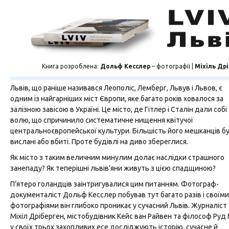
Книга розроблена:
Дольф Кесслер
– фотографії |
Міхіль Др
Львів, що раніше називався Леополіс, Лемберг, Львув і Львов, є
одним із найгарніших міст Європи, яке багато років ховалося за
залізною завісою в Україні. Це місто, де Гітлер і Сталін дали собі
волю, що спричинило систематичне нищення квітучої
центральноєвропейської культури. Більшість його мешканців б
вислані або вбиті. Проте будівлі на диво збереглися.
Як місто з таким величним минулим долає наслідки страшного
занепаду? Як теперішні львів’яни живуть з цією спадщиною?
П’ятеро голандців заінтригувалися цим питанням. Фотограф-
документаліст Дольф Кесcлер побував тут багато разів і своїми
фотографіями він глибоко проникає у сучасний Львів. Журналіст
Міхіл Дріберген, містобудівник Кейс ван Райвен та філософ Руд
у своїх трьох захопливих есе досліджують історію, сучасне й