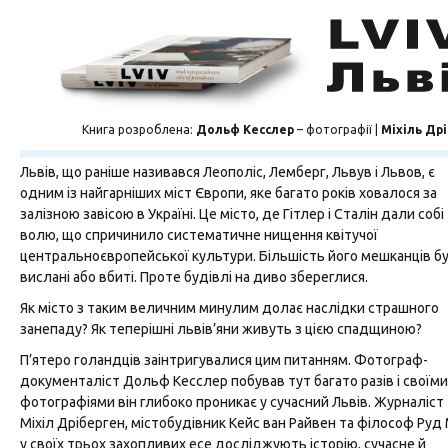
Книга розроблена:
Дольф Кесслер
– фотографії |
Міхіль Др
Львів, що раніше називався Леополіс, Лемберг, Львув і Львов, є
одним із найгарніших міст Європи, яке багато років ховалося за
залізною завісою в Україні. Це місто, де Гітлер і Сталін дали собі
волю, що спричинило систематичне нищення квітучої
центральноєвропейської культури. Більшість його мешканців б
вислані або вбиті. Проте будівлі на диво збереглися.
Як місто з таким величним минулим долає наслідки страшного
занепаду? Як теперішні львів’яни живуть з цією спадщиною?
П’ятеро голандців заінтригувалися цим питанням. Фотограф-
документаліст Дольф Кесcлер побував тут багато разів і своїми
фотографіями він глибоко проникає у сучасний Львів. Журналіст
Міхіл Дріберген, містобудівник Кейс ван Райвен та філософ Руд
у своїх трьох захопливих есе досліджують історію, сучасне й